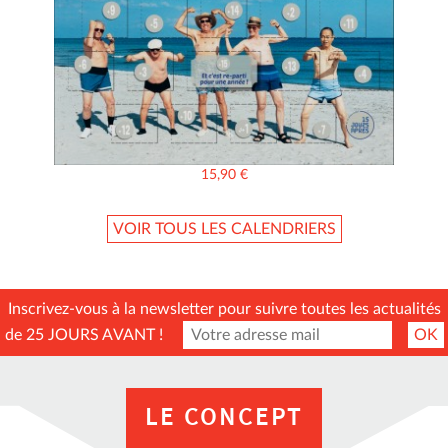
15,90
€
VOIR TOUS LES CALENDRIERS
Inscrivez-vous à la newsletter pour suivre toutes les actualités
de 25 JOURS AVANT !
OK
LE CONCEPT