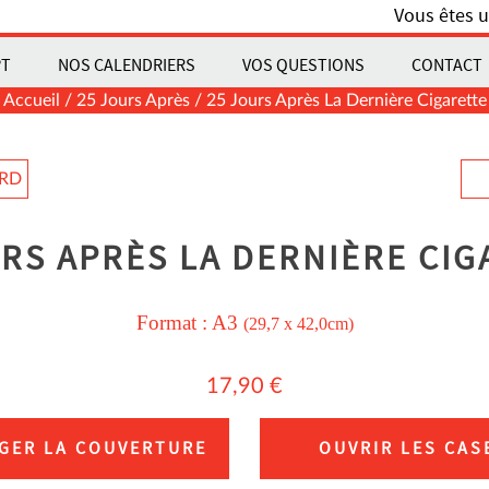
Vous êtes u
PT
NOS CALENDRIERS
VOS QUESTIONS
CONTACT
Accueil
/
25 Jours Après
/ 25 Jours Après La Dernière Cigarette
ARD
RS APRÈS LA DERNIÈRE CIG
Format :
A3
(29,7 x 42,0cm)
17,90
€
GER LA COUVERTURE
OUVRIR LES CAS