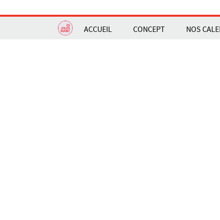
ACCUEIL
CONCEPT
NOS CALE
Accueil
/
40 jours
SAUVEGARDER POUR PLUS TARD
CALENDRIER D
CHANGER LA COUV