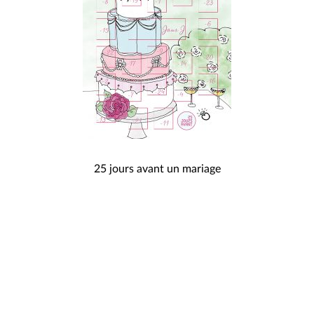
NAVIGATION
25 jours avant un mariage
DE
L’ARTICLE