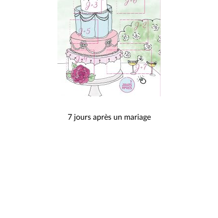
NAVIGATION
7 jours après un mariage
DE
L’ARTICLE