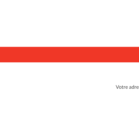
NAVIGATION
DE
Votre adre
L’ARTICLE