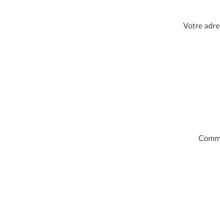
DE
Votre adre
L’ARTICLE
Comm