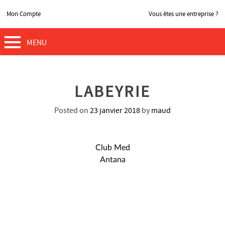
Mon Compte
Vous êtes une entreprise ?
MENU
LABEYRIE
Posted on
23 janvier 2018
by
maud
NAVIGATION
Club Med
Antana
DE
L’ARTICLE