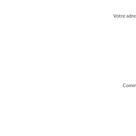
DE
Votre adre
L’ARTICLE
Comm