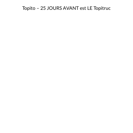
NAVIGATION
Topito – 25 JOURS AVANT est LE Topitruc
DE
L’ARTICLE