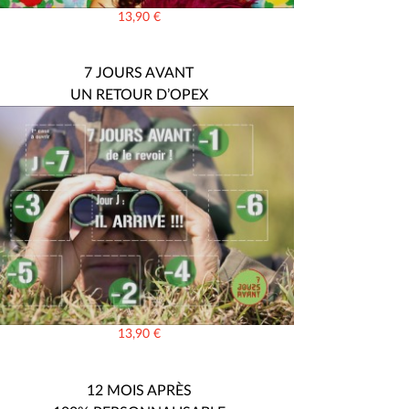
13,90
€
7 JOURS AVANT
UN RETOUR D’OPEX
13,90
€
12 MOIS APRÈS