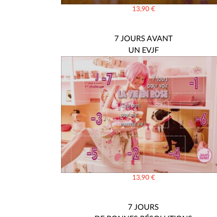
13,90
€
7 JOURS AVANT
UN EVJF
13,90
€
7 JOURS