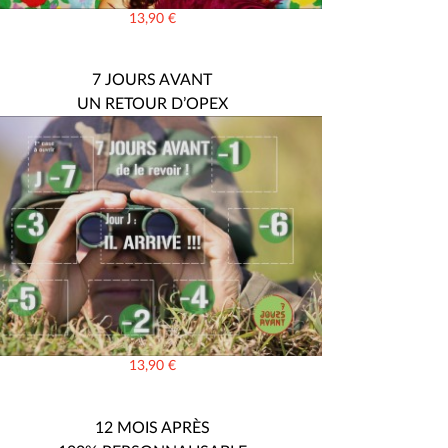
13,90
€
7 JOURS AVANT
UN RETOUR D’OPEX
13,90
€
12 MOIS APRÈS